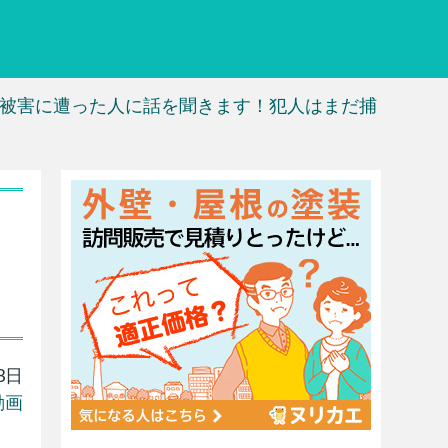
被害に遭った人に話を聞きます！犯人はまだ捕
ま
3日
動画