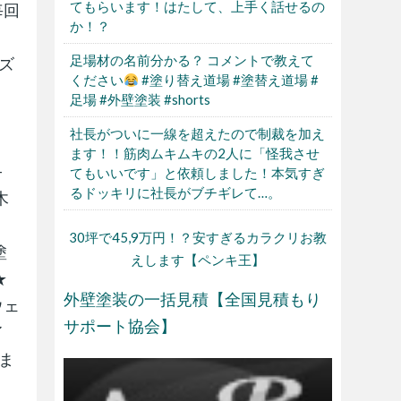
てもらいます！はたして、上手く話せるの
毎回
か！？
』
足場材の名前分かる？ コメントで教えて
ーズ
ください
#塗り替え道場 #塗替え道場 #
】
足場 #外壁塗装 #shorts
社長がついに一線を超えたので制裁を加え
、
ます！！筋肉ムキムキの2人に「怪我させ
-
てもいいです」と依頼しました！本気すぎ
るドッキリに社長がブチギレて…。
木
30坪で45,9万円！？安すぎるカラクリお教
塗
えします【ペンキ王】
★
外壁塗装の一括見積【全国見積もり
ウェ
サポート協会】
イ
Eま