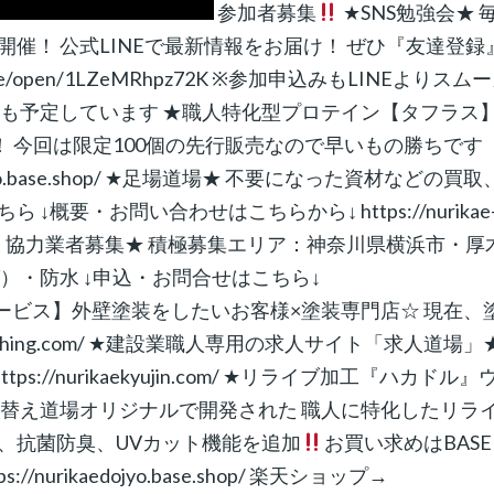
参加者募集
★SNS勉強会★ 
催！ 公式LINEで最新情報をお届け！ ぜひ『友達登録
/line/open/1LZeMRhpz72K ※参加申込みもLINEよりスム
会も予定しています ★職人特化型プロテイン【タフラス
！ 今回は限定100個の先行販売なので早いもの勝ちです
dojyo.base.shop/ ★足場道場★ 不要になった資材などの買取
要・お問い合わせはこちらから↓ https://nurikae
道場【関東店】協力業者募集★ 積極募集エリア：神奈川県横浜市・厚
）・防水 ↓申込・お問合せはこちら↓
 ☆【マッチングサービス】外壁塗装をしたいお客様×塗装専門店☆ 現在、
matching.com/ ★建設業職人専用の求人サイト「求人道場」
://nurikaekyujin.com/ ★リライブ加工『ハカドル』
塗替え道場オリジナルで開発された 職人に特化したリラ
、抗菌防臭、UVカット機能を追加
お買い求めはBAS
nurikaedojyo.base.shop/ 楽天ショップ→