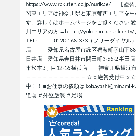
https://www.rakuten.co.jp/nu
関東エリアは神奈川県と東京都西エリアを中
す。詳しくはホームページをご覧ください 愛知・岐阜・
川エリアの方 →https://yokohama.n
TEL: 0120-168-373（フリーダイ
店 愛知県名古屋市緑区鳴海町字山下88-2
日井店 愛知県春日井市関田町3-56-2 半
市松本3丁目12-16 横浜店 神奈川県横浜市旭
＝＝＝＝＝＝＝＝＝＝＝ ☆☆絶賛受付中☆☆ y
中！！ ■お仕事の依頼は kobayashi@mina
道場 ＃外壁塗装 ＃足場