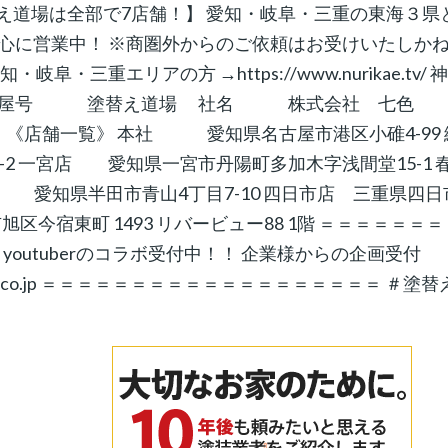
rikae/ 【塗替え道場は全部で7店舗！】 愛知・岐阜・三重の東海３県
心に営業中！ ※商圏外からのご依頼はお受けいたしか
三重エリアの方 →https://www.nurikae.tv/ 
urikae.tv/ 屋号 塗替え道場 社名 株式会社 七色
ヤル） 《店舗一覧》 本社 愛知県名古屋市港区小碓4-99 
 一宮店 愛知県一宮市丹陽町多加木字浅間堂15-1 
田店 愛知県半田市青山4丁目7-10 四日市店 三重県四日
区今宿東町 1493 リバービュー88 1階 ＝＝＝＝＝＝＝
outuberのコラボ受付中！！ 企業様からの企画受付
mi-k.co.jp ＝＝＝＝＝＝＝＝＝＝＝＝＝＝＝＝＝＝＝ ＃塗替