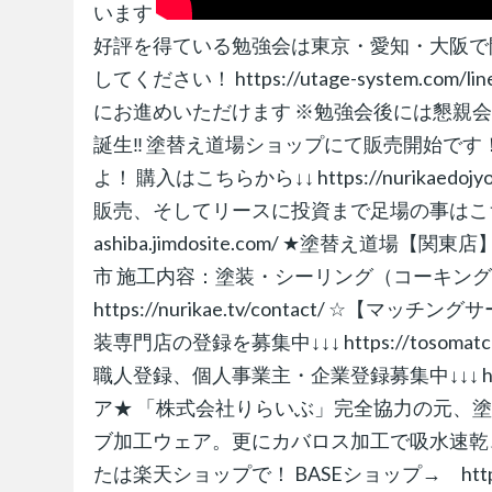
います
好評を得ている勉強会は東京・愛知・大阪で開
してください！ https://utage-system.com
にお進めいただけます ※勉強会後には懇親
誕生‼︎ 塗替え道場ショップにて販売開始です
よ！ 購入はこちらから↓↓ https://nurikae
販売、そしてリースに投資まで足場の事はこちら ↓概
ashiba.jimdosite.com/ ★塗替え
市 施工内容：塗装・シーリング（コーキング
https://nurikae.tv/contact/
装専門店の登録を募集中↓↓↓ https://toso
職人登録、個人事業主・企業登録募集中↓↓↓ https
ア★ 「株式会社りらいぶ」完全協力の元、
ブ加工ウェア。更にカバロス加工で吸水速乾
たは楽天ショップで！ BASEショップ→ https://