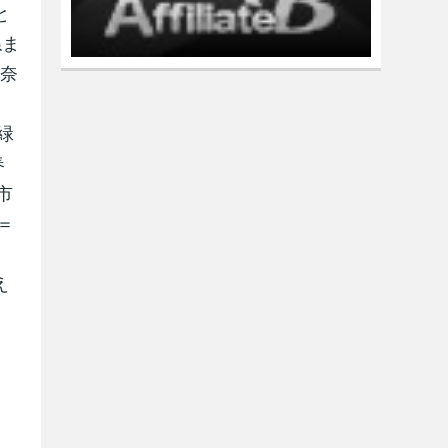
と
ねま
神奈
緑
春
市
＝
え