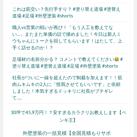
これは筋交い？先行手すり？ #塗り替え道場 #塗替え
道場 #足場 #外壁塗装 #shorts
職人vs営業の戦いが再び！「もう人工を数えてな
い…」またまた単価の話で揉めました！今日は新人ミ
ウちゃんにトークを回してもらいます！はたして、上
手く話せるのか！？
足場材の名前分かる？ コメントで教えてください
#
塗り替え道場 #塗替え道場 #足場 #外壁塗装 #shorts
社長がついに一線を超えたので制裁を加えます！！筋
肉ムキムキの2人に「怪我させてもいいです」と依頼
しました！本気すぎるドッキリに社長がブチギレ
て…。
30坪で45,9万円！？安すぎるカラクリお教えします【ペ
ンキ王】
外壁塗装の一括見積【全国見積もりサポ