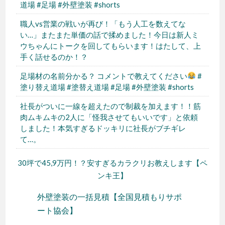
道場 #足場 #外壁塗装 #shorts
職人vs営業の戦いが再び！「もう人工を数えてな
い…」またまた単価の話で揉めました！今日は新人ミ
ウちゃんにトークを回してもらいます！はたして、上
手く話せるのか！？
足場材の名前分かる？ コメントで教えてください
#
塗り替え道場 #塗替え道場 #足場 #外壁塗装 #shorts
社長がついに一線を超えたので制裁を加えます！！筋
肉ムキムキの2人に「怪我させてもいいです」と依頼
しました！本気すぎるドッキリに社長がブチギレ
て…。
30坪で45,9万円！？安すぎるカラクリお教えします【ペ
ンキ王】
外壁塗装の一括見積【全国見積もりサポ
ート協会】