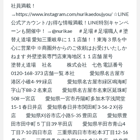
社員満載！
→https://www.instagram.com/nurikaedoujyou/ ☆LINE
公式アカウント/お得な情報満載！LINE特別キャンペ
ーンも開催中！ →@nurikae ＃足場＃足場職人＃塗
替え道場 愛知三重岐阜に１１店舗！！東海３県を中
心に営業中 ※商圏外からのご依頼はお受けいたしか
ねます 外壁塗装専門店東海地区１１店舗 屋号
塗替え道場 社名 株式会社 七色 電話番号
0120-168-373 店舗一覧 本社 愛知県名古屋市
港区小碓4-99 緑店 愛知県名古屋市緑区鳴海町
字山下88-2 名東店 愛知県名古屋市名東区延珠町
508 一宮店 愛知県一宮市丹陽町多加木字浅間堂
15-1 春日井店 愛知県春日井市関田町3-56-2 刈谷
店 愛知県刈谷市広小路5-35 豊田店 愛知県豊
田市田中町５丁目39 半田店 愛知県半田市青山4
丁目7-10 四日市店 三重県四日市市松本3丁目12-16