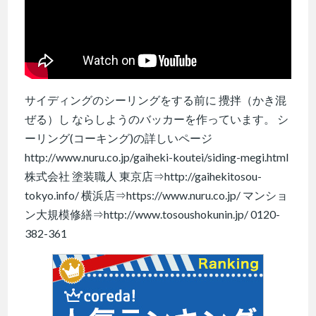
サイディングのシーリングをする前に 攪拌（かき混
ぜる）し ならしようのバッカーを作っています。 シ
ーリング(コーキング)の詳しいページ
http://www.nuru.co.jp/gaiheki-koutei/siding-megi.html
株式会社 塗装職人 東京店⇒http://gaihekitosou-
tokyo.info/ 横浜店⇒https://www.nuru.co.jp/ マンショ
ン大規模修繕⇒http://www.tosoushokunin.jp/ 0120-
382-361