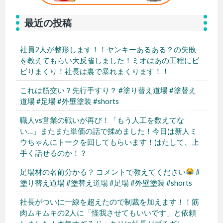
最近の投稿
社員2人が整形します！！ヤンキーあるある？の失敗
を教えてもらい大反省しました！ミオはあの工程にビ
ビりまくり！社長は裏で暴れまくります！！
これは筋交い？先行手すり？ #塗り替え道場 #塗替え
道場 #足場 #外壁塗装 #shorts
職人vs営業の戦いが再び！「もう人工を数えてな
い…」またまた単価の話で揉めました！今日は新人ミ
ウちゃんにトークを回してもらいます！はたして、上
手く話せるのか！？
足場材の名前分かる？ コメントで教えてください
#
塗り替え道場 #塗替え道場 #足場 #外壁塗装 #shorts
社長がついに一線を超えたので制裁を加えます！！筋
肉ムキムキの2人に「怪我させてもいいです」と依頼