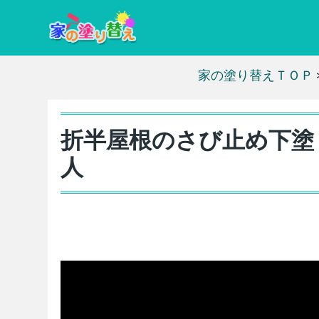
家の塗り替えＴＯＰ
折半屋根のさび止め下塗
人