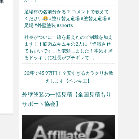
 東
足場材の名前分かる？ コメントで教えて
ください
#塗り替え道場 #塗替え道場 #
足場 #外壁塗装 #shorts
社長がついに一線を超えたので制裁を加え
ます！！筋肉ムキムキの2人に「怪我させ
てもいいです」と依頼しました！本気すぎ
るドッキリに社長がブチギレて…。
30坪で45,9万円！？安すぎるカラクリお教
えします【ペンキ王】
外壁塗装の一括見積【全国見積もり
サポート協会】