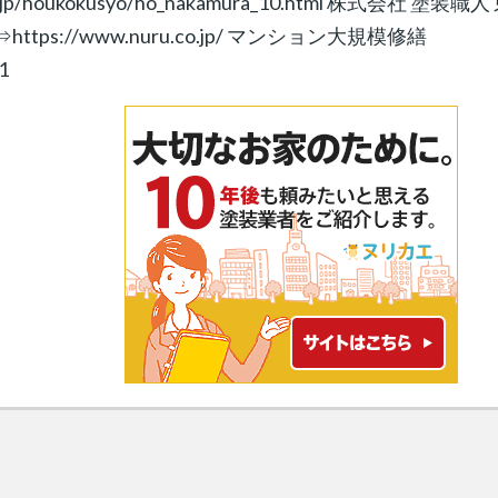
/houkokusyo/ho_nakamura_10.html 株式会社 塗装職人
横浜店⇒https://www.nuru.co.jp/ マンション大規模修繕
1