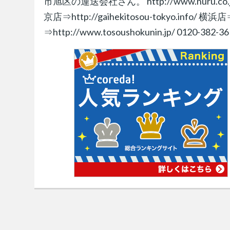
市旭区の運送会社さん。 http://www.nuru.co.jp
京店⇒http://gaihekitosou-tokyo.info/ 
⇒http://www.tosoushokunin.jp/ 0120-382-36