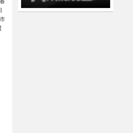
県春
田
名市
賛