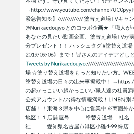
本物です。ぜひ見てください！ ☆チャンネ
→http://www.youtube.com/channel/UC0pyyPw
緊急告知※】////////////// 塗替え道
@Nurikaedoujyo とのコラボ企画★ 
あなたの見たい動画企画、塗替え道場TVが実現
分プレゼント！！ ハッシュタグ #塗替え道場TV
2019/09/06》まで！ 皆さんのアイデアど
Tweets by Nurikaedoujyo
//////////////////
場 ☆塗り替え道場をもっと知りたい方。WEBサイトはこ
塗替え道場の日々の出来事掲載中！ →https://tw
の超かっこいい超かっこいい職人達の社員満載！ →https:
公式アカウント/お得な情報満載！LINE特別キ
店舗！！東海３県を中心に営業中 ※商圏外
地区１１店舗 屋号 塗替え道場 社名 株式会
社 愛知県名古屋市港区小碓4-99 緑店