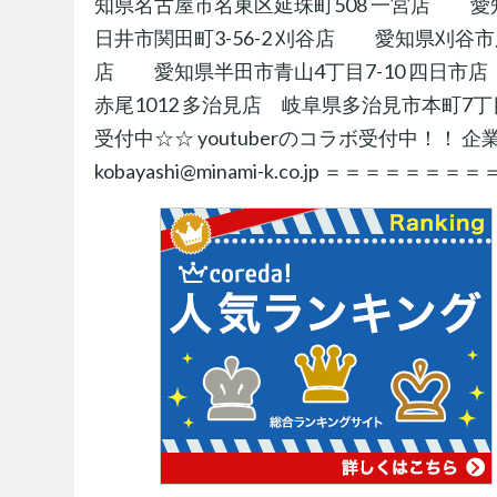
知県名古屋市名東区延珠町508 一宮店 愛
日井市関田町3-56-2 刈谷店 愛知県刈谷市
店 愛知県半田市青山4丁目7-10 四日市店
赤尾1012 多治見店 岐阜県多治見市本町7
受付中☆☆ youtuberのコラボ受付中！！
kobayashi@minami-k.co.jp ＝＝＝＝