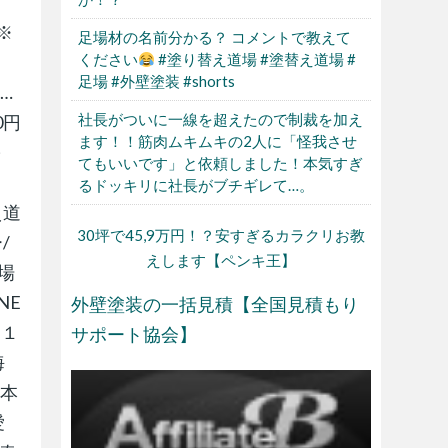
【※
足場材の名前分かる？ コメントで教えて
ください
#塗り替え道場 #塗替え道場 #
足場 #外壁塗装 #shorts
…
社長がついに一線を超えたので制裁を加え
0円
ます！！筋肉ムキムキの2人に「怪我させ
～
てもいいです」と依頼しました！本気すぎ
るドッキリに社長がブチギレて…。
替え道
30坪で45,9万円！？安すぎるカラクリお教
/
えします【ペンキ王】
道場
NE
外壁塗装の一括見積【全国見積もり
１１
サポート協会】
海
 本
愛