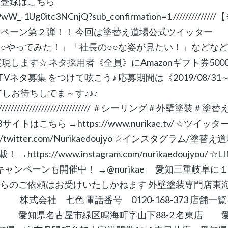
ル登録はこちら
W_-1Ug0itc3NCnjQ?sub_confirmation=1 //////////////
場TVキャンペーン第２弾！！ 今回は塗替え道場公式ツイッター
「職人が○○やってみた！」「社長の○○な姿が見たい！」などなど
します☆ ネタ採用者《全員》にAmazonギフト券500
ネタ募集 をつけて呟こう♪ 応募期間は《2019/08/31
しどしお待ちしてま～す♪♪♪
////////////////////////////////////// ＃シーリング＃外壁塗装＃塗
ちら →https://www.nurikae.tv/ ☆ツイッター
itter.com/Nurikaedoujyo ☆インスタグラム/塗替え
//www.instagram.com/nurikaedoujyou/ ☆LI
ャンペーンも開催中！ →@nurikae 愛知三重岐阜に
からのご依頼はお受けいたしかねます 外壁塗装専門店東
社 七色 電話番号 0120-168-373 店舗一覧
 愛知県名古屋市緑区鳴海町字山下88-2 名東店 