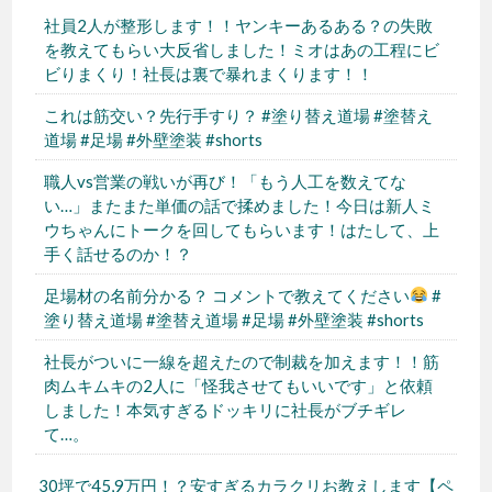
社員2人が整形します！！ヤンキーあるある？の失敗
を教えてもらい大反省しました！ミオはあの工程にビ
ビりまくり！社長は裏で暴れまくります！！
これは筋交い？先行手すり？ #塗り替え道場 #塗替え
道場 #足場 #外壁塗装 #shorts
職人vs営業の戦いが再び！「もう人工を数えてな
い…」またまた単価の話で揉めました！今日は新人ミ
ウちゃんにトークを回してもらいます！はたして、上
手く話せるのか！？
足場材の名前分かる？ コメントで教えてください
#
塗り替え道場 #塗替え道場 #足場 #外壁塗装 #shorts
社長がついに一線を超えたので制裁を加えます！！筋
肉ムキムキの2人に「怪我させてもいいです」と依頼
しました！本気すぎるドッキリに社長がブチギレ
て…。
30坪で45,9万円！？安すぎるカラクリお教えします【ペ