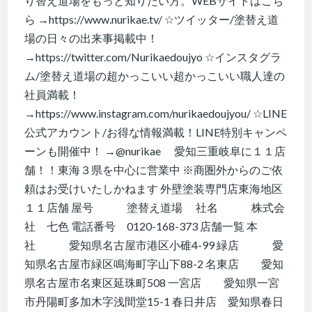
り替え道場をもっと知りたい方。WEBサイトはこち
ら →https://www.nurikae.tv/ ☆ツイッター/塗替え道
場の日々の出来事掲載中！
→https://twitter.com/Nurikaedoujyo ☆インスタグラ
ム/塗替え道場の超かっこいい超かっこいい職人達の
社員満載！
→https://www.instagram.com/nurikaedoujyou/ ☆LINE
公式アカウント/お得な情報満載！LINE特別キャンペ
ーンも開催中！ →@nurikae 愛知三重岐阜に１１店
舗！！東海３県を中心に営業中 ※商圏外からのご依
頼はお受けいたしかねます 外壁塗装専門店東海地区
１１店舗 屋号 塗替え道場 社名 株式会
社 七色 電話番号 0120-168-373 店舗一覧 本
社 愛知県名古屋市港区小碓4-99 緑店 愛
知県名古屋市緑区鳴海町字山下88-2 名東店 愛知
県名古屋市名東区延珠町508 一宮店 愛知県一宮
市丹陽町多加木字浅間堂15-1 春日井店 愛知県春日