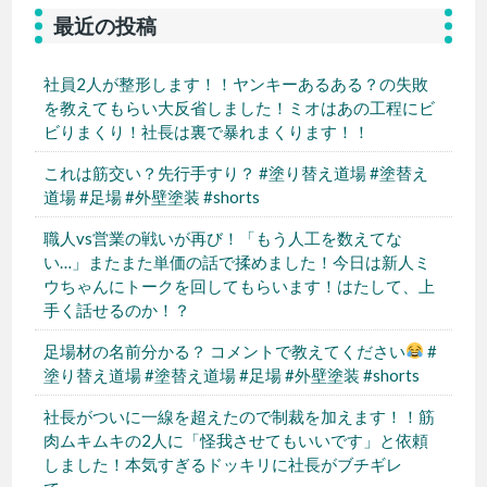
最近の投稿
社員2人が整形します！！ヤンキーあるある？の失敗
を教えてもらい大反省しました！ミオはあの工程にビ
ビりまくり！社長は裏で暴れまくります！！
これは筋交い？先行手すり？ #塗り替え道場 #塗替え
道場 #足場 #外壁塗装 #shorts
職人vs営業の戦いが再び！「もう人工を数えてな
い…」またまた単価の話で揉めました！今日は新人ミ
ウちゃんにトークを回してもらいます！はたして、上
手く話せるのか！？
足場材の名前分かる？ コメントで教えてください
#
塗り替え道場 #塗替え道場 #足場 #外壁塗装 #shorts
社長がついに一線を超えたので制裁を加えます！！筋
肉ムキムキの2人に「怪我させてもいいです」と依頼
しました！本気すぎるドッキリに社長がブチギレ