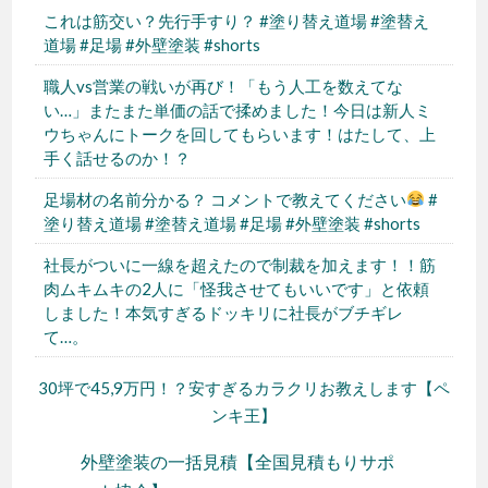
これは筋交い？先行手すり？ #塗り替え道場 #塗替え
道場 #足場 #外壁塗装 #shorts
職人vs営業の戦いが再び！「もう人工を数えてな
い…」またまた単価の話で揉めました！今日は新人ミ
ウちゃんにトークを回してもらいます！はたして、上
手く話せるのか！？
足場材の名前分かる？ コメントで教えてください
#
塗り替え道場 #塗替え道場 #足場 #外壁塗装 #shorts
社長がついに一線を超えたので制裁を加えます！！筋
肉ムキムキの2人に「怪我させてもいいです」と依頼
しました！本気すぎるドッキリに社長がブチギレ
て…。
30坪で45,9万円！？安すぎるカラクリお教えします【ペ
ンキ王】
外壁塗装の一括見積【全国見積もりサポ