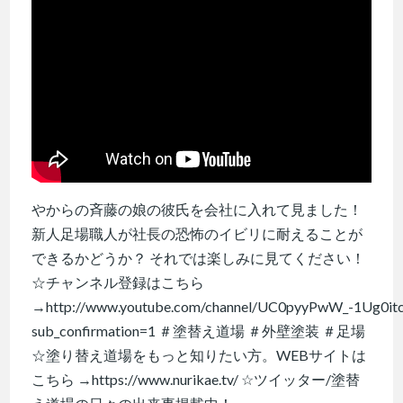
やからの斉藤の娘の彼氏を会社に入れて見ました！
新人足場職人が社長の恐怖のイビリに耐えることが
できるかどうか？ それでは楽しみに見てください！
☆チャンネル登録はこちら
→http://www.youtube.com/channel/UC0pyyPwW_-1Ug0it
sub_confirmation=1 ＃塗替え道場 ＃外壁塗装 ＃足場
☆塗り替え道場をもっと知りたい方。WEBサイトは
こちら →https://www.nurikae.tv/ ☆ツイッター/塗替