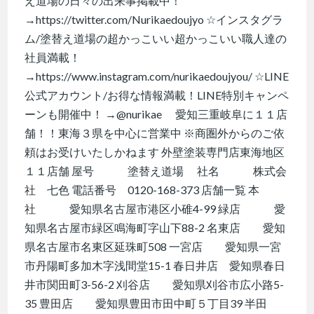
え道場の日々の出来事掲載中！
→https://twitter.com/Nurikaedoujyo ☆インスタグラ
ム/塗替え道場の超かっこいい超かっこいい職人達の
社員満載！
→https://www.instagram.com/nurikaedoujyou/ ☆LINE
公式アカウント/お得な情報満載！LINE特別キャンペ
ーンも開催中！ →@nurikae 愛知三重岐阜に１１店
舗！！東海３県を中心に営業中 ※商圏外からのご依
頼はお受けいたしかねます 外壁塗装専門店東海地区
１１店舗 屋号 塗替え道場 社名 株式会
社 七色 電話番号 0120-168-373 店舗一覧 本
社 愛知県名古屋市港区小碓4-99 緑店 愛
知県名古屋市緑区鳴海町字山下88-2 名東店 愛知
県名古屋市名東区延珠町508 一宮店 愛知県一宮
市丹陽町多加木字浅間堂15-1 春日井店 愛知県春日
井市関田町3-56-2 刈谷店 愛知県刈谷市広小路5-
35 豊田店 愛知県豊田市田中町５丁目39 半田