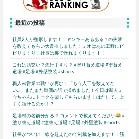
最近の投稿
社員2人が整形します！！ヤンキーあるある？の失敗
を教えてもらい大反省しました！ミオはあの工程にビ
ビりまくり！社長は裏で暴れまくります！！
これは筋交い？先行手すり？ #塗り替え道場 #塗替え
道場 #足場 #外壁塗装 #shorts
職人vs営業の戦いが再び！「もう人工を数えてな
い…」またまた単価の話で揉めました！今日は新人ミ
ウちゃんにトークを回してもらいます！はたして、上
手く話せるのか！？
足場材の名前分かる？ コメントで教えてください
#
塗り替え道場 #塗替え道場 #足場 #外壁塗装 #shorts
社長がついに一線を超えたので制裁を加えます！！筋