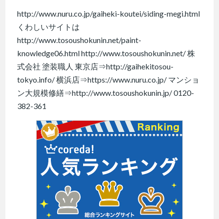
http://www.nuru.co.jp/gaiheki-koutei/siding-megi.html
くわしいサイトは
http://www.tosoushokunin.net/paint-
knowledge06.html http://www.tosoushokunin.net/ 株
式会社 塗装職人 東京店⇒http://gaihekitosou-
tokyo.info/ 横浜店⇒https://www.nuru.co.jp/ マンショ
ン大規模修繕⇒http://www.tosoushokunin.jp/ 0120-
382-361