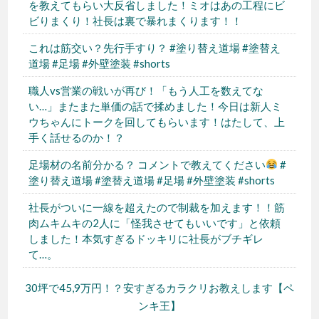
を教えてもらい大反省しました！ミオはあの工程にビ
ビりまくり！社長は裏で暴れまくります！！
これは筋交い？先行手すり？ #塗り替え道場 #塗替え
道場 #足場 #外壁塗装 #shorts
職人vs営業の戦いが再び！「もう人工を数えてな
い…」またまた単価の話で揉めました！今日は新人ミ
ウちゃんにトークを回してもらいます！はたして、上
手く話せるのか！？
足場材の名前分かる？ コメントで教えてください
#
塗り替え道場 #塗替え道場 #足場 #外壁塗装 #shorts
社長がついに一線を超えたので制裁を加えます！！筋
肉ムキムキの2人に「怪我させてもいいです」と依頼
しました！本気すぎるドッキリに社長がブチギレ
て…。
30坪で45,9万円！？安すぎるカラクリお教えします【ペ
ンキ王】