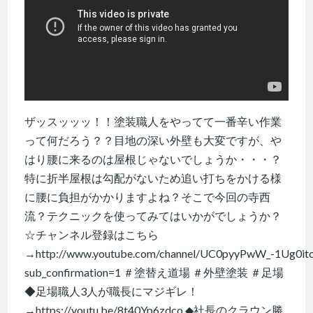
ザッスッッッ！！塗装職人をやってて一番辛い作業
って何だろう？？目地の深い外壁も大変ですが、や
はり腰に来るのは屋根じゃないでしょうか・・・？
特に折半屋根は勾配がないため追い打ちをかける様
に腰に負担がかかりますよね？そこで今回の寺西
流？テクニックを使ってみてはいかがでしょうか？
☆チャンネル登録はこちら
→http://www.youtube.com/channel/UC0pyyPwW_-1Ug0it
sub_confirmation=1 ＃塗替え道場 ＃外壁塗装 ＃足場
◆足場職人3人が職長にマジギレ！
→https://youtu.be/8t40Yp6zdco ◆社長のクラウン勝