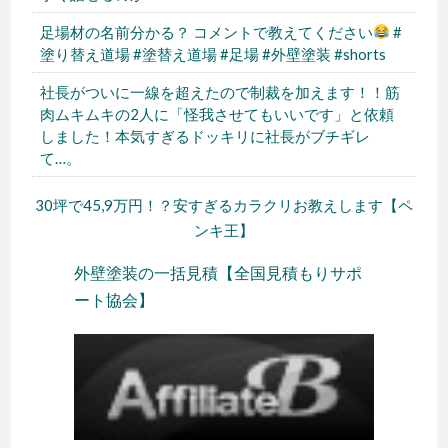
足場材の名前分かる？ コメントで教えてください
#
塗り替え道場 #塗替え道場 #足場 #外壁塗装 #shorts
社長がついに一線を超えたので制裁を加えます！！筋
肉ムキムキの2人に「怪我させてもいいです」と依頼
しました！本気すぎるドッキリに社長がブチギレ
て…。
30坪で45,9万円！？安すぎるカラクリお教えします【ペ
ンキ王】
外壁塗装の一括見積【全国見積もりサポ
ート協会】