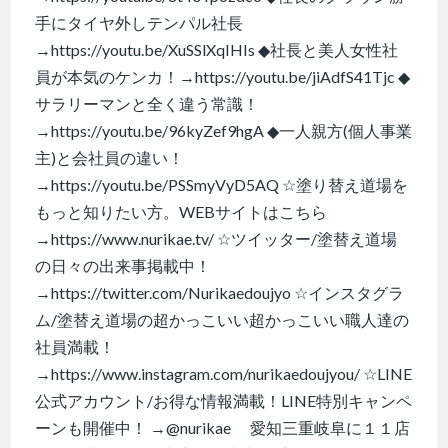
手にタイヤ外しテンパル社長
→https://youtu.be/XuSSlXqIHIs ◆社長と美人女性社
員が本気のケンカ！→https://youtu.be/jiAdfS41Tjc ◆
サラリーマンと全く違う常識！
→https://youtu.be/96kyZef9hgA ◆一人親方(個人事業
主)と会社員の違い！
→https://youtu.be/PSSmyVyD5AQ ☆塗り替え道場を
もっと知りたい方。WEBサイトはこちら
→https://www.nurikae.tv/ ☆ツイッター/塗替え道場
の日々の出来事掲載中！
→https://twitter.com/Nurikaedoujyo ☆インスタグラ
ム/塗替え道場の超かっこいい超かっこいい職人達の
社員満載！
→https://www.instagram.com/nurikaedoujyou/ ☆LINE
公式アカウント/お得な情報満載！LINE特別キャンペ
ーンも開催中！ →@nurikae 愛知三重岐阜に１１店