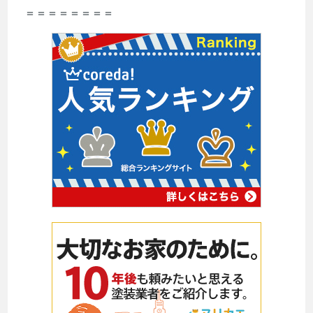
＝＝＝＝＝＝＝＝