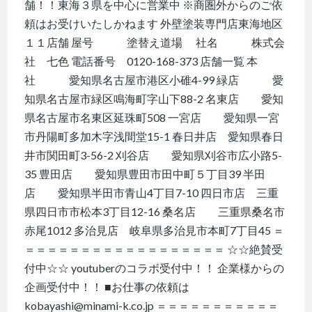
舗！！東海３県を中心に営業中 ※商圏外からのご依
頼はお受けいたしかねます 外壁塗装専門店東海地区
１１店舗 屋号 塗替え道場 社名 株式会
社 七色 電話番号 0120-168-373 店舗一覧 本
社 愛知県名古屋市港区小碓4-99 緑店 愛
知県名古屋市緑区鳴海町字山下88-2 名東店 愛知
県名古屋市名東区延珠町508 一宮店 愛知県一宮
市丹陽町多加木字浅間堂15-1 春日井店 愛知県春日
井市関田町3-56-2 刈谷店 愛知県刈谷市広小路5-
35 豊田店 愛知県豊田市田中町５丁目39 半田
店 愛知県半田市青山4丁目7-10 四日市店 三重
県四日市市松本3丁目12-16 桑名店 三重県桑名市
赤尾1012 多治見店 岐阜県多治見市本町7丁目45 ＝
＝＝＝＝＝＝＝＝＝＝＝＝＝＝＝＝＝＝ ☆☆絶賛受
付中☆☆ youtuberのコラボ受付中！！ 企業様からの
企画受付中！！ ■お仕事の依頼は
kobayashi@minami-k.co.jp ＝＝＝＝＝＝＝＝＝＝＝