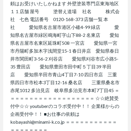
頼はお受けいたしかねます 外壁塗装専門店東海地区
１１店舗 屋号 塗替え道場 社名 株式会
社 七色 電話番号 0120-168-373 店舗一覧 本
社 愛知県名古屋市港区小碓4-99 緑店 愛
知県名古屋市緑区鳴海町字山下88-2 名東店 愛知
県名古屋市名東区延珠町508 一宮店 愛知県一宮
市丹陽町多加木字浅間堂15-1 春日井店 愛知県春日
井市関田町3-56-2 刈谷店 愛知県刈谷市広小路5-
35 豊田店 愛知県豊田市田中町５丁目39 半田
店 愛知県半田市青山4丁目7-10 四日市店 三重
県四日市市松本3丁目12-16 桑名店 三重県桑名市
赤尾1012 多治見店 岐阜県多治見市本町7丁目45 ＝
＝＝＝＝＝＝＝＝＝＝＝＝＝＝＝＝＝＝ ☆☆絶賛受
付中☆☆ youtuberのコラボ受付中！！ 企業様からの
企画受付中！！ ■お仕事の依頼は
kobayashi@minami-k.co.jp ＝＝＝＝＝＝＝＝＝＝＝
＝＝＝＝＝＝＝＝