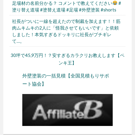
足場材の名前分かる？ コメントで教えてください
#
塗り替え道場 #塗替え道場 #足場 #外壁塗装 #shorts
社長がついに一線を超えたので制裁を加えます！！筋
肉ムキムキの2人に「怪我させてもいいです」と依頼
しました！本気すぎるドッキリに社長がブチギレ
て…。
30坪で45,9万円！？安すぎるカラクリお教えします【ペ
ンキ王】
外壁塗装の一括見積【全国見積もりサポ
ート協会】