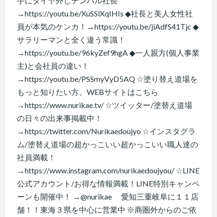
手にタイヤ外しテンパル社長
→https://youtu.be/XuSSlXqIHIs ◆社長と美人女性社
員が本気のケンカ！→https://youtu.be/jiAdfS41Tjc ◆
サラリーマンと全く違う常識！
→https://youtu.be/96kyZef9hgA ◆一人親方(個人事業
主)と会社員の違い！
→https://youtu.be/PSSmyVyD5AQ ☆塗り替え道場を
もっと知りたい方。WEBサイトはこちら
→https://www.nurikae.tv/ ☆ツイッター/塗替え道場
の日々の出来事掲載中！
→https://twitter.com/Nurikaedoujyo ☆インスタグラ
ム/塗替え道場の超かっこいい超かっこいい職人達の
社員満載！
→https://www.instagram.com/nurikaedoujyou/ ☆LINE
公式アカウント/お得な情報満載！LINE特別キャンペ
ーンも開催中！ →@nurikae 愛知三重岐阜に１１店
舗！！東海３県を中心に営業中 ※商圏外からのご依