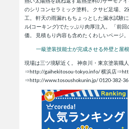
熱い太陽熱を跳ね返す遮熱塗料のサーモアイ
のシリコンセラミック塗料。 クサビ足場、2
工。 軒天の雨漏れもちょっとした漏水試験に
ル(コーキング)でたッぷり肉厚注入。 「前
価。 見積もり内容も含めたくわしいページ
一級塗装技能士が完成させる外壁と屋根(旭
現場は三ツ境駅近く。 神奈川・東京塗装職人
⇒http://gaihekitosou-tokyo.info/ 横浜店
⇒http://www.tosoushokunin.jp/ 0120-382-36