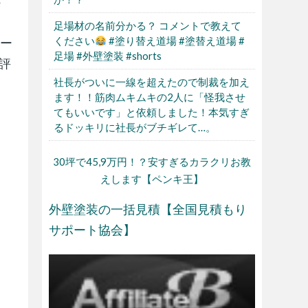
ト
足場材の名前分かる？ コメントで教えて
ください
#塗り替え道場 #塗替え道場 #
シー
足場 #外壁塗装 #shorts
評
社長がついに一線を超えたので制裁を加え
ます！！筋肉ムキムキの2人に「怪我させ
てもいいです」と依頼しました！本気すぎ
るドッキリに社長がブチギレて…。
30坪で45,9万円！？安すぎるカラクリお教
えします【ペンキ王】
外壁塗装の一括見積【全国見積もり
サポート協会】