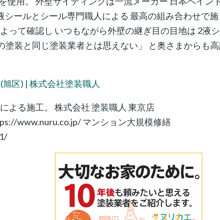
を使用。 外壁サイディングは一流メーカー 日本ペイン
液シールとシール専門職人による 最高の組み合わせで施
よって確認し いつもながら外壁の継ぎ目の目地は 2液
回の塗装と同じ塗装業者とは思えない」 と奥さまからも高
。
区) | 株式会社塗装職人
による施工。 株式会社 塗装職人 東京店
⇒https://www.nuru.co.jp/ マンション大規模修繕
1/