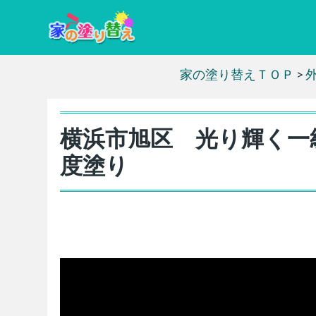
家の塗り替えＴＯＰ
>
横浜市旭区 光り輝く一
度塗り