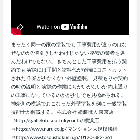
まったく同一の家の塗装でも 工事費用が違うのはな
ぜなのか? 値引きしたわけじゃない 格安の業者を選
んだわけでもない。 きちんとした工事費用を払う契
約でも 実際には手間と塗料代が極端にコストカット
され­た 作業が少なくない外壁塗装。 見積もりや契約
の時の説明と 実際の作業にちがいがないか 約束通り
の工事になってい­るのかが少しでも見極められる。
神奈川の横浜でおこなった外壁塗装を例に 一級塗装
技能士が解説する。 株式会社 塗装職人 東京店
⇒http://gaihekitosou-tokyo.info/ 横浜店
⇒https://www.nuru.co.jp/ マンション大規模修繕
⇒http://www.tosoushokunin.jp/ 0120-382-361