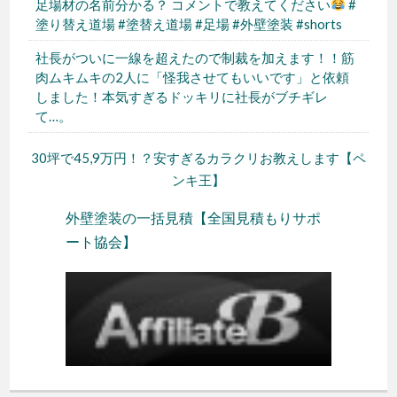
足場材の名前分かる？ コメントで教えてください
#
塗り替え道場 #塗替え道場 #足場 #外壁塗装 #shorts
社長がついに一線を超えたので制裁を加えます！！筋
肉ムキムキの2人に「怪我させてもいいです」と依頼
しました！本気すぎるドッキリに社長がブチギレ
て…。
30坪で45,9万円！？安すぎるカラクリお教えします【ペ
ンキ王】
外壁塗装の一括見積【全国見積もりサポ
ート協会】