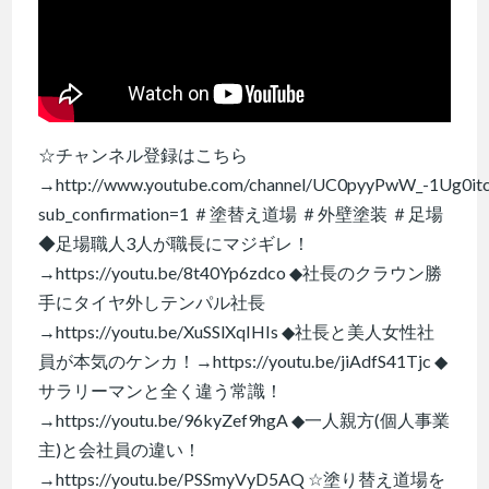
☆チャンネル登録はこちら
→http://www.youtube.com/channel/UC0pyyPwW_-1Ug0it
sub_confirmation=1 ＃塗替え道場 ＃外壁塗装 ＃足場
◆足場職人3人が職長にマジギレ！
→https://youtu.be/8t40Yp6zdco ◆社長のクラウン勝
手にタイヤ外しテンパル社長
→https://youtu.be/XuSSlXqIHIs ◆社長と美人女性社
員が本気のケンカ！→https://youtu.be/jiAdfS41Tjc ◆
サラリーマンと全く違う常識！
→https://youtu.be/96kyZef9hgA ◆一人親方(個人事業
主)と会社員の違い！
→https://youtu.be/PSSmyVyD5AQ ☆塗り替え道場を