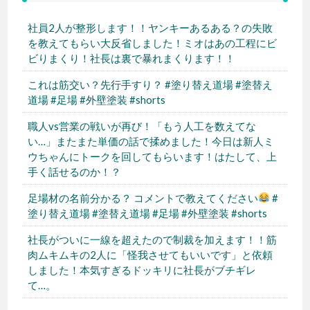
社員2人が整形します！！ヤンキーあるある？の失敗
を教えてもらい大反省しました！ミオはあの工程にビ
ビりまくり！社長は裏で暴れまくります！！
これは筋交い？先行手すり？ #塗り替え道場 #塗替え
道場 #足場 #外壁塗装 #shorts
職人vs営業の戦いが再び！「もう人工を数えてな
い…」またまた単価の話で揉めました！今日は新人ミ
ウちゃんにトークを回してもらいます！はたして、上
手く話せるのか！？
足場材の名前分かる？ コメントで教えてください
#
塗り替え道場 #塗替え道場 #足場 #外壁塗装 #shorts
社長がついに一線を超えたので制裁を加えます！！筋
肉ムキムキの2人に「怪我させてもいいです」と依頼
しました！本気すぎるドッキリに社長がブチギレ
て…。