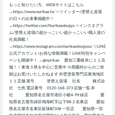
もっと知りたい方。WEBサイトはこちら
→https://www.nurikae.tv/ ☆ツイッター/塗替え道場
の日々の出来事掲載中！
→https://twitter.com/Nurikaedoujyo ☆インスタグラ
ム/塗替え道場の超かっこいい超かっこいい職人達の
社員満載！
→https://www.instagram.com/nurikaedoujyou/ ☆LINE
公式アカウント/お得な情報満載！LINE特別キャンペ
ーンも開催中！ →@nurikae 愛知三重岐阜に１１店
舗！！東海３県を中心に営業中 ※商圏外からのご依
頼はお受けいたしかねます 外壁塗装専門店東海地区
１１店舗 屋号 塗替え道場 社名 株式会
社 七色 電話番号 0120-168-373 店舗一覧 本
社 愛知県名古屋市港区小碓4-99 緑店 愛
知県名古屋市緑区鳴海町字山下88-2 名東店 愛知
県名古屋市名東区延珠町508 一宮店 愛知県一宮