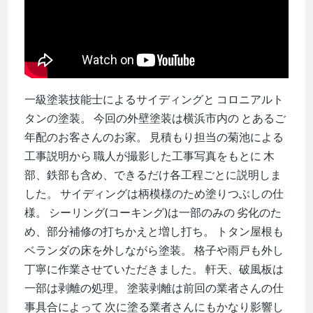
一級塗装技能士によるサイディングと コロニアルト
タンの塗装。 今回の外壁塗装は横浜市内の とあるご
年配のお客さんのお家。 見積もり担当の菊池による
工事説明から 職人が撮影した工事写真をもとに 木
部、鉄部も含め、できるだけ各工程ごとに説明しま
した。 サイディングは柄模様のため塗りつぶしの仕
様。 シーリング(コーキング)は一部のみの 劣化のた
め、部分補修の打ちかえと増し打ち。 トタン屋根も
ベランダの床を外しながら塗装。 格子や雨戸も外し
丁寧に作業させていただきました。 軒天、破風板は
一部は剥離の処理。 塗装剥離は前回の業者さんの仕
事具合によって 次に塗る業者さんにもかなり影響し