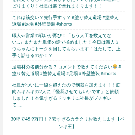
ビりまくり！社長は裏で暴れまくります！！
これは筋交い？先行手すり？ #塗り替え道場 #塗替え
道場 #足場 #外壁塗装 #shorts
職人vs営業の戦いが再び！「もう人工を数えてな
い…」またまた単価の話で揉めました！今日は新人ミ
ウちゃんにトークを回してもらいます！はたして、上
手く話せるのか！？
足場材の名前分かる？ コメントで教えてください
#
塗り替え道場 #塗替え道場 #足場 #外壁塗装 #shorts
社長がついに一線を超えたので制裁を加えます！！筋
肉ムキムキの2人に「怪我させてもいいです」と依頼
しました！本気すぎるドッキリに社長がブチギレ
て…。
30坪で45,9万円！？安すぎるカラクリお教えします【ペ
ンキ王】