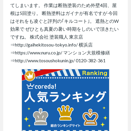
てしまいます。 作業は断熱塗装のため外壁4回、屋
根は5回塗り。 断熱塗料はガイナが有名ですが 今回
はそれをも凌ぐと評判の｢キルコート｣。 遮熱とのW
効果で ぜひとも真夏の暑い時期をしのいで頂きたい
ですね。 株式会社 塗装職人 東京店
⇒http://gaihekitosou-tokyo.info/ 横浜店
⇒https://www.nuru.co.jp/ マンション大規模修繕
⇒http://www.tosoushokunin.jp/ 0120-382-361