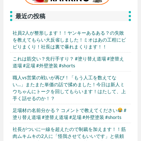
最近の投稿
社員2人が整形します！！ヤンキーあるある？の失敗
を教えてもらい大反省しました！ミオはあの工程にビ
ビりまくり！社長は裏で暴れまくります！！
これは筋交い？先行手すり？ #塗り替え道場 #塗替え
道場 #足場 #外壁塗装 #shorts
職人vs営業の戦いが再び！「もう人工を数えてな
い…」またまた単価の話で揉めました！今日は新人ミ
ウちゃんにトークを回してもらいます！はたして、上
手く話せるのか！？
足場材の名前分かる？ コメントで教えてください
#
塗り替え道場 #塗替え道場 #足場 #外壁塗装 #shorts
社長がついに一線を超えたので制裁を加えます！！筋
肉ムキムキの2人に「怪我させてもいいです」と依頼