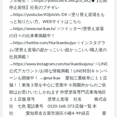
ブル発生！→https://youtu.be/lCb6QZb_IdQ ◆【公開
停止覚悟】社長のブチギレ
→https://youtu.be/K0jsIuVs-D4 ☆塗り替え道場をも
っと知りたい方。WEBサイトはこちら
→https://www.nurikae.tv/ ☆ツイッター/塗替え道場
の日々の出来事掲載中！
→https://twitter.com/Nurikaedoujyo ☆インスタグラ
ム/塗替え道場の超かっこいい超かっこいい職人達の
社員満載！
→https://www.instagram.com/nurikaedoujyou/ ☆LINE
公式アカウント/お得な情報満載！LINE特別キャンペ
ーンも開催中！ →@nurikae 愛知三重岐阜に１１店
舗！！東海３県を中心に営業中 ※商圏外からのご依
頼はお受けいたしかねます 外壁塗装専門店東海地区
１１店舗 屋号 塗替え道場 社名 株式会
社 七色 電話番号 0120-168-373 店舗一覧 本
社 愛知県名古屋市港区小碓4-99 緑店 愛