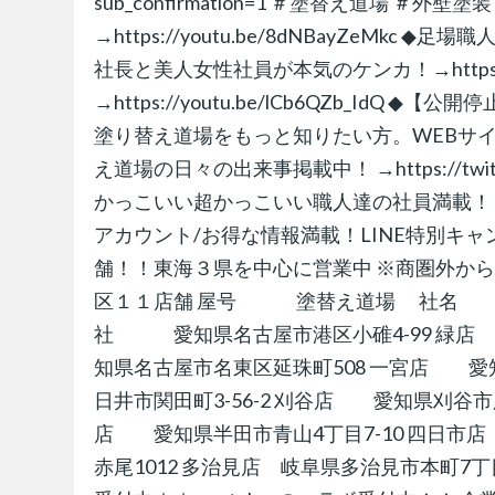
sub_confirmation=1 ＃塗替え道場 ＃
→https://youtu.be/8dNBayZeMkc ◆足場
社長と美人女性社員が本気のケンカ！→https://y
→https://youtu.be/lCb6QZb_IdQ ◆【公
塗り替え道場をもっと知りたい方。WEBサイトはこちら 
え道場の日々の出来事掲載中！ →https://twit
かっこいい超かっこいい職人達の社員満載！ →https://
アカウント/お得な情報満載！LINE特別キャン
舗！！東海３県を中心に営業中 ※商圏外か
区１１店舗 屋号 塗替え道場 社名 株式会社
社 愛知県名古屋市港区小碓4-99 緑店
知県名古屋市名東区延珠町508 一宮店 愛
日井市関田町3-56-2 刈谷店 愛知県刈谷市
店 愛知県半田市青山4丁目7-10 四日市店
赤尾1012 多治見店 岐阜県多治見市本町7