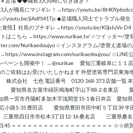
外壁塗装 ＃足場 ◆◆職長3人同時に引き抜き？
職人3人が職長にマジギレ！→https://youtu.be/8t40Yp6zdco
outu.be/jiAdfS41Tjc ◆足場職人同士でトラブル発生
開停止覚悟】社長のブチギレ→https://youtu.be/K0jsIuVs-D4
→https://www.nurikae.tv/ ☆ツイッター/塗
ter.com/Nurikaedoujyo ☆インスタグラム/塗替え道場
www.instagram.com/nurikaedoujyou/ ☆LINE
ペーンも開催中！ →@nurikae 愛知三重岐阜に１１
らのご依頼はお受けいたしかねます 外壁塗装専門店東海
 七色 電話番号 0120-168-373 店舗一覧 
 愛知県名古屋市緑区鳴海町字山下88-2 名東店 
知県一宮市丹陽町多加木字浅間堂15-1 春日井店 愛知
広小路5-35 豊田店 愛知県豊田市田中町５丁目39 半
 三重県四日市市松本3丁目12-16 桑名店 三重県桑
丁目45 ＝＝＝＝＝＝＝＝＝＝＝＝＝＝＝＝＝＝＝ ☆☆絶