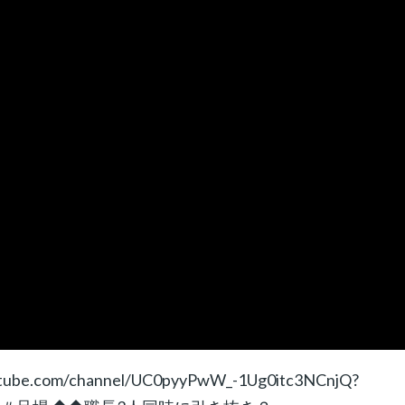
com/channel/UC0pyyPwW_-1Ug0itc3NCnjQ?