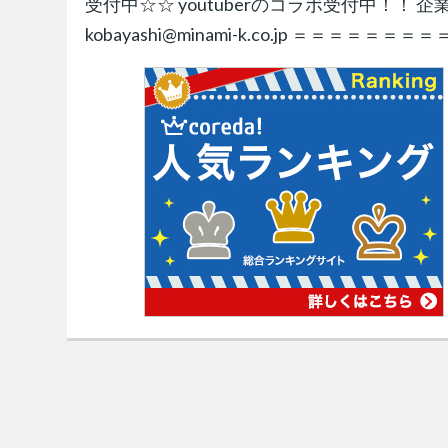
受付中☆☆ youtuberのコラボ受付中！！
kobayashi@minami-k.co.jp ＝＝＝＝