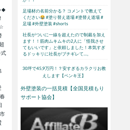
 ◆
足場材の名前分かる？ コメントで教えて
ください
#塗り替え道場 #塗替え道場 #
！
足場 #外壁塗装 #shorts
 ☆
社長がついに一線を超えたので制裁を加え
替
ます！！筋肉ムキムキの2人に「怪我させ
の超
てもいいです」と依頼しました！本気すぎ
公式
るドッキリに社長がブチギレて…。
店
30坪で45,9万円！？安すぎるカラクリお教
地
えします【ペンキ王】
本
愛
外壁塗装の一括見積【全国見積もり
県春
サポート協会】
田
名市
賛