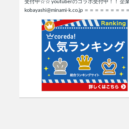
受付中☆☆ youtuberのコラボ受付中！！
kobayashi@minami-k.co.jp ＝＝＝＝