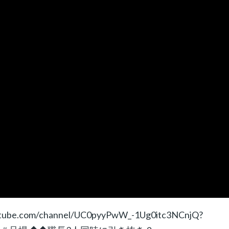
com/channel/UC0pyyPwW_-1Ug0itc3NCnjQ?