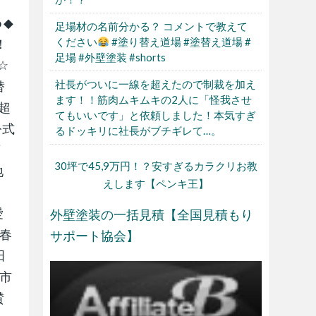
 ◆
足場材の名前分かる？ コメントで教えて
ください
#塗り替え道場 #塗替え道場 #
！
足場 #外壁塗装 #shorts
 ☆
社長がついに一線を超えたので制裁を加え
替
ます！！筋肉ムキムキの2人に「怪我させ
の超
てもいいです」と依頼しました！本気すぎ
公式
るドッキリに社長がブチギレて…。
店
30坪で45,9万円！？安すぎるカラクリお教
地
えします【ペンキ王】
本
愛
外壁塗装の一括見積【全国見積もり
県春
サポート協会】
田
名市
賛