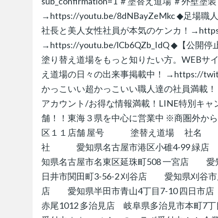
sub_confirmation=1 ＃塗替え道場 ＃
→https://youtu.be/8dNBayZeMkc ◆足場
社長と美人女性社員が本気のケンカ！→https://y
→https://youtu.be/lCb6QZb_IdQ ◆【公
塗り替え道場をもっと知りたい方。WEBサイトはこちら 
え道場の日々の出来事掲載中！ →https://twit
かっこいい超かっこいい職人達の社員満載！ →https://
アカウント/お得な情報満載！LINE特別キャン
舗！！東海３県を中心に営業中 ※商圏外か
区１１店舗 屋号 塗替え道場 社名 株式会社
社 愛知県名古屋市港区小碓4-99 緑店
知県名古屋市名東区延珠町508 一宮店 愛
日井市関田町3-56-2 刈谷店 愛知県刈谷市
店 愛知県半田市青山4丁目7-10 四日市店
赤尾1012 多治見店 岐阜県多治見市本町7