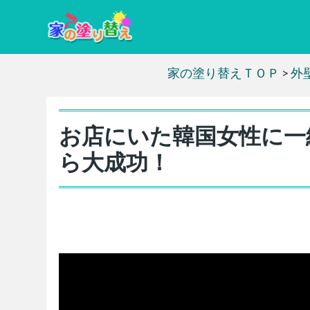
家の塗り替えＴＯＰ
>
外
お店にいた韓国女性に一
ら大成功！