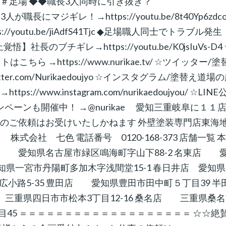
外壁塗装 ＃足場 ◆◆職長3人同時に引き抜き？
職人3人が職長にマジギレ！→https://youtu.be/8t40Yp6zdco
outu.be/jiAdfS41Tjc ◆足場職人同士でトラブル発生
開停止覚悟】社長のブチギレ→https://youtu.be/K0jsIuVs-D4
→https://www.nurikae.tv/ ☆ツイッター/塗
ter.com/Nurikaedoujyo ☆インスタグラム/塗替え道場
www.instagram.com/nurikaedoujyou/ ☆LINE
ペーンも開催中！ →@nurikae 愛知三重岐阜に１１
らのご依頼はお受けいたしかねます 外壁塗装専門店東海
 七色 電話番号 0120-168-373 店舗一覧 
 愛知県名古屋市緑区鳴海町字山下88-2 名東店 
知県一宮市丹陽町多加木字浅間堂15-1 春日井店 愛知
広小路5-35 豊田店 愛知県豊田市田中町５丁目39 半
 三重県四日市市松本3丁目12-16 桑名店 三重県桑
丁目45 ＝＝＝＝＝＝＝＝＝＝＝＝＝＝＝＝＝＝＝ ☆☆絶