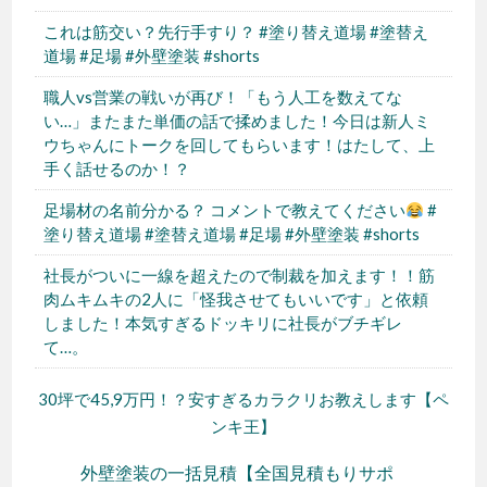
これは筋交い？先行手すり？ #塗り替え道場 #塗替え
道場 #足場 #外壁塗装 #shorts
職人vs営業の戦いが再び！「もう人工を数えてな
い…」またまた単価の話で揉めました！今日は新人ミ
ウちゃんにトークを回してもらいます！はたして、上
手く話せるのか！？
足場材の名前分かる？ コメントで教えてください
#
塗り替え道場 #塗替え道場 #足場 #外壁塗装 #shorts
社長がついに一線を超えたので制裁を加えます！！筋
肉ムキムキの2人に「怪我させてもいいです」と依頼
しました！本気すぎるドッキリに社長がブチギレ
て…。
30坪で45,9万円！？安すぎるカラクリお教えします【ペ
ンキ王】
外壁塗装の一括見積【全国見積もりサポ