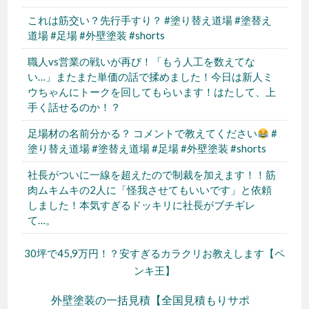
これは筋交い？先行手すり？ #塗り替え道場 #塗替え
道場 #足場 #外壁塗装 #shorts
職人vs営業の戦いが再び！「もう人工を数えてな
い…」またまた単価の話で揉めました！今日は新人ミ
ウちゃんにトークを回してもらいます！はたして、上
手く話せるのか！？
足場材の名前分かる？ コメントで教えてください
#
塗り替え道場 #塗替え道場 #足場 #外壁塗装 #shorts
社長がついに一線を超えたので制裁を加えます！！筋
肉ムキムキの2人に「怪我させてもいいです」と依頼
しました！本気すぎるドッキリに社長がブチギレ
て…。
30坪で45,9万円！？安すぎるカラクリお教えします【ペ
ンキ王】
外壁塗装の一括見積【全国見積もりサポ