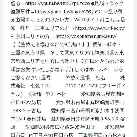
怒る→https://youtu.be/8t40Yp6zdco ◆足場トラック
盗難事件→https://youtu.be/dayJw29Qu4Q ☆塗り替
え道場をもっと知りたい方。WEBサイトはこちら 愛
知・岐阜・三重エリアの方 →https://www.nurikae.tv/
神奈川エリアの方 →https://yokohama.nurikae.tv/
【【塗替え道場は全部で8店舗！】】 愛知・岐阜・
三重の東海３県、そして関東エリアは 神奈川県と東
京都西エリアを中心に営業中！ ※商圏外からのご依
頼はお受けいたしかねます詳しくはホームページを
ご覧ください 屋号 塗替え道場 社名 株
式会社 七色 TEL: 0120-168-373（フリーダイ
ヤル） 《店舗一覧》 本社 愛知県名古屋市港区
小碓4-99 緑店 愛知県名古屋市緑区鳴海町字山
下88-2 一宮店 愛知県一宮市丹陽町多加木字浅間
堂15-1 春日井店 愛知県春日井市関田町3-56-2 刈谷
店 愛知県刈谷市広小路5-35 半田店 愛知県半
田市青山4丁目7-10 四日市店 三重県四日市市松本3