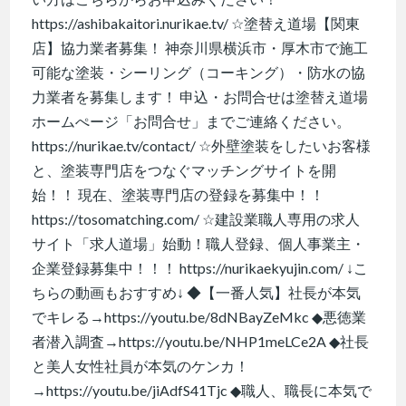
https://ashibakaitori.nurikae.tv/ ☆塗替え道場【関東
店】協力業者募集！ 神奈川県横浜市・厚木市で施工
可能な塗装・シーリング（コーキング）・防水の協
力業者を募集します！ 申込・お問合せは塗替え道場
ホームぺージ「お問合せ」までご連絡ください。
https://nurikae.tv/contact/ ☆外壁塗装をしたいお客様
と、塗装専門店をつなぐマッチングサイトを開
始！！ 現在、塗装専門店の登録を募集中！！
https://tosomatching.com/ ☆建設業職人専用の求人
サイト「求人道場」始動！職人登録、個人事業主・
企業登録募集中！！！ https://nurikaekyujin.com/ ↓こ
ちらの動画もおすすめ↓ ◆【一番人気】社長が本気
でキレる→https://youtu.be/8dNBayZeMkc ◆悪徳業
者潜入調査→https://youtu.be/NHP1meLCe2A ◆社長
と美人女性社員が本気のケンカ！
→https://youtu.be/jiAdfS41Tjc ◆職人、職長に本気で