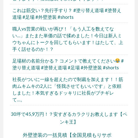
これは筋交い？先行手すり？ #塗り替え道場 #塗替え
道場 #足場 #外壁塗装 #shorts
職人vs営業の戦いが再び！「もう人工を数えてな
い…」またまた単価の話で揉めました！今日は新人ミ
ウちゃんにトークを回してもらいます！はたして、上
手く話せるのか！？
足場材の名前分かる？ コメントで教えてください
#
塗り替え道場 #塗替え道場 #足場 #外壁塗装 #shorts
社長がついに一線を超えたので制裁を加えます！！筋
肉ムキムキの2人に「怪我させてもいいです」と依頼
しました！本気すぎるドッキリに社長がブチギレ
て…。
30坪で45,9万円！？安すぎるカラクリお教えします【ペ
ンキ王】
外壁塗装の一括見積【全国見積もりサポ