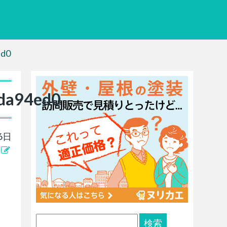
ed0
da94ed0
6日