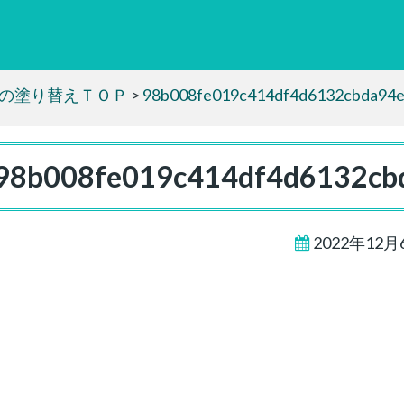
の塗り替えＴＯＰ
>
98b008fe019c414df4d6132cbda94
98b008fe019c414df4d6132cb
2022年12月