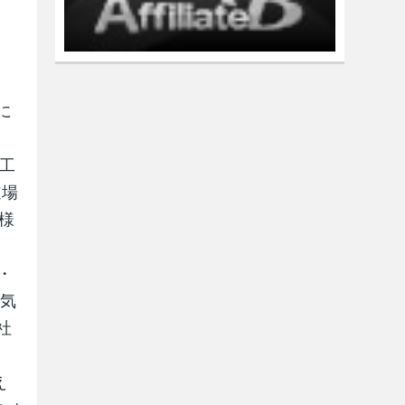
に
！
施工
道場
客様
主・
本気
◆社
え