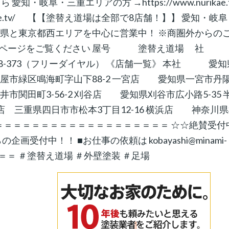
岐阜・三重エリアの方 →https://www.nurikae.t
nurikae.tv/ 【【塗替え道場は全部で8店舗！】】 愛知・岐
川県と東京都西エリアを中心に営業中！ ※商圏外からの
ムページをご覧ください 屋号 塗替え道場 社
68-373（フリーダイヤル） 《店舗一覧》 本社 愛知
屋市緑区鳴海町字山下88-2 一宮店 愛知県一宮市丹
井市関田町3-56-2 刈谷店 愛知県刈谷市広小路5-35 
店 三重県四日市市松本3丁目12-16 横浜店 神奈川
1階 ＝＝＝＝＝＝＝＝＝＝＝＝＝＝＝＝＝＝＝ ☆☆絶賛受付
企画受付中！！ ■お仕事の依頼は kobayashi@minami-
＝＝＝ ＃塗替え道場 ＃外壁塗装 ＃足場