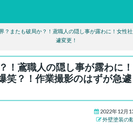
界？またも破局か？！鳶職人の隠し事が露わに！女性社
遽変更！
？！鳶職人の隠し事が露わに
爆笑？！作業撮影のはずが急遽
2022年12月1
外壁塗装の