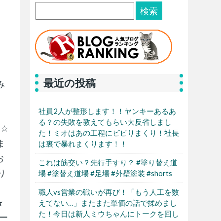
最近の投稿
飲み
社員2人が整形します！！ヤンキーあるあ
る？の失敗を教えてもらい大反省しまし
☆☆
た！ミオはあの工程にビビりまくり！社長
ま
は裏で暴れまくります！！
お
これは筋交い？先行手すり？ #塗り替え道
り
場 #塗替え道場 #足場 #外壁塗装 #shorts
職人vs営業の戦いが再び！「もう人工を数
★
えてない…」またまた単価の話で揉めまし
た！今日は新人ミウちゃんにトークを回し
リー