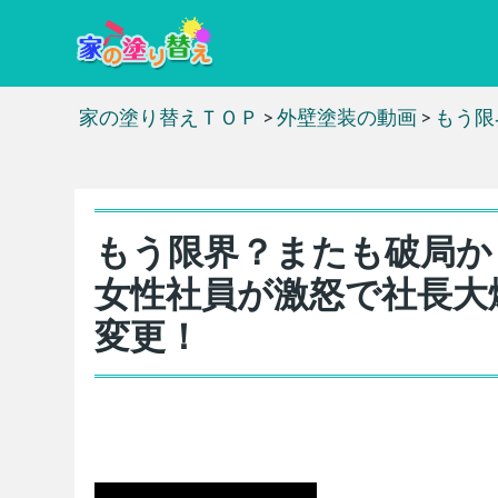
家の塗り替えＴＯＰ
>
外壁塗装の動画
>
もう限
もう限界？またも破局か
女性社員が激怒で社長大
変更！