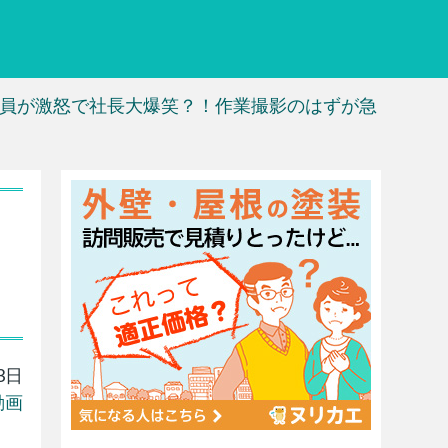
員が激怒で社長大爆笑？！作業撮影のはずが急
！
3日
動画