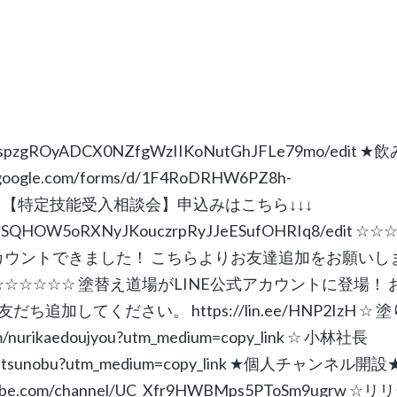
IYV3spzgROyADCX0NZfgWzIIKoNutGhJFLe79mo/edit ★
le.com/forms/d/1F4RoDRHW6PZ8h-
/edit ↓↓↓【特定技能受入相談会】申込みはこちら↓↓↓
0g33hSQHOW5oRXNyJKouczrpRyJJeESufOHRIq8/edit ☆☆
アカウントできました！ こちらよりお友達追加をお願いし
 ☆☆☆☆☆☆☆☆☆☆☆☆ 塗替え道場がLINE公式アカウントに登場！ 
てください。 https://lin.ee/HNP2IzH ☆ 塗
/nurikaedoujyou?utm_medium=copy_link ☆ 小林社長
ashi.katsunobu?utm_medium=copy_link ★個人チャンネル開設
com/channel/UC_Xfr9HWBMps5PToSm9ugrw ☆リ