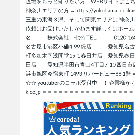
道場をもっと知りたい方。WEBサイトはこちら 愛知・
神奈川エリアの方 →https://yokohama.
三重の東海３県、そして関東エリアは 神奈
依頼はお受けいたしかねます詳しくはホー
名 株式会社 七色 TEL: 0120-1
名古屋市港区小碓4-99 緑店 愛知県名古
町多加木字浅間堂15-1 春日井店 愛知県春日
田店 愛知県半田市青山4丁目7-10 四日市
浜市旭区今宿東町 1493 リバービュー88 
☆☆ youtuberのコラボ受付中！！ 企業様からの
k.co.jp ＝＝＝＝＝＝＝＝＝＝＝＝＝＝＝＝