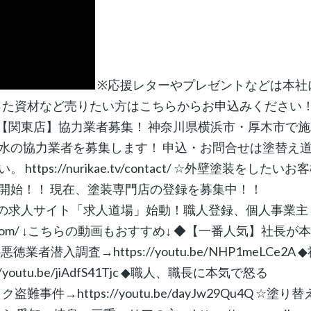
※応援レターやプレゼントなどは本社
なった資材など売りたい方はこちらからお申込みください
.tv/ ☆塗替え道場【関東店】協力業者募集！ 神奈川県横浜市・厚木市で
水の協力業者を募集します！ 申込・お問合せは塗替え
s://nurikae.tv/contact/ ☆外壁塗装をしたいお
開始！！ 現在、塗装専門店の登録を募集中！！
☆建設業職人専用の求人サイト「求人道場」始動！職人登録、個人事業
ujin.com/ ↓こちらの動画もおすすめ↓ ◆【一番人気】社長が
 ◆悪徳業者潜入調査→https://youtu.be/NHP1meLCe2A 
tu.be/jiAdfS41Tjc ◆職人、職長に本気で怒る
トラック盗難事件→https://youtu.be/dayJw29Qu4Q ☆塗り替