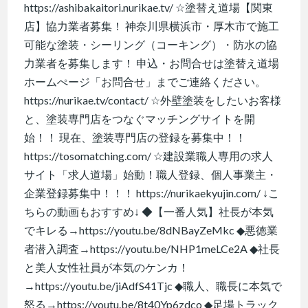
https://ashibakaitori.nurikae.tv/ ☆塗替え道場【関東
店】協力業者募集！ 神奈川県横浜市・厚木市で施工
可能な塗装・シーリング（コーキング）・防水の協
力業者を募集します！ 申込・お問合せは塗替え道場
ホームぺージ「お問合せ」までご連絡ください。
https://nurikae.tv/contact/ ☆外壁塗装をしたいお客様
と、塗装専門店をつなぐマッチングサイトを開
始！！ 現在、塗装専門店の登録を募集中！！
https://tosomatching.com/ ☆建設業職人専用の求人
サイト「求人道場」始動！職人登録、個人事業主・
企業登録募集中！！！ https://nurikaekyujin.com/ ↓こ
ちらの動画もおすすめ↓ ◆【一番人気】社長が本気
でキレる→https://youtu.be/8dNBayZeMkc ◆悪徳業
者潜入調査→https://youtu.be/NHP1meLCe2A ◆社長
と美人女性社員が本気のケンカ！
→https://youtu.be/jiAdfS41Tjc ◆職人、職長に本気で
怒る→https://youtu.be/8t40Yp6zdco ◆足場トラック