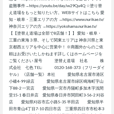
盗難事件→https://youtu.be/dayJw29Qu4Q ☆塗り替
え道場をもっと知りたい方。WEBサイトはこちら 愛
知・岐阜・三重エリアの方 →https://www.nurikae.tv/
神奈川エリアの方 →https://yokohama.nurikae.tv/
【【塗替え道場は全部で8店舗！】】 愛知・岐阜・
三重の東海３県、そして関東エリアは 神奈川県と東
京都西エリアを中心に営業中！ ※商圏外からのご依
頼はお受けいたしかねます詳しくはホームページを
ご覧ください 屋号 塗替え道場 社名 株
式会社 七色 TEL: 0120-168-373（フリーダイ
ヤル） 《店舗一覧》 本社 愛知県名古屋市港区
小碓4-99 緑店 愛知県名古屋市緑区鳴海町字山
下88-2 一宮店 愛知県一宮市丹陽町多加木字浅間
堂15-1 春日井店 愛知県春日井市関田町3-56-2 刈谷
店 愛知県刈谷市広小路5-35 半田店 愛知県半
田市青山4丁目7-10 四日市店 三重県四日市市松本3