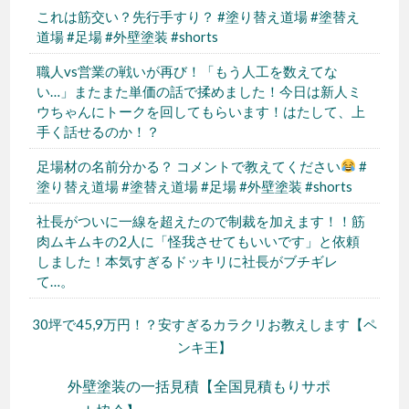
これは筋交い？先行手すり？ #塗り替え道場 #塗替え
道場 #足場 #外壁塗装 #shorts
職人vs営業の戦いが再び！「もう人工を数えてな
い…」またまた単価の話で揉めました！今日は新人ミ
ウちゃんにトークを回してもらいます！はたして、上
手く話せるのか！？
足場材の名前分かる？ コメントで教えてください
#
塗り替え道場 #塗替え道場 #足場 #外壁塗装 #shorts
社長がついに一線を超えたので制裁を加えます！！筋
肉ムキムキの2人に「怪我させてもいいです」と依頼
しました！本気すぎるドッキリに社長がブチギレ
て…。
30坪で45,9万円！？安すぎるカラクリお教えします【ペ
ンキ王】
外壁塗装の一括見積【全国見積もりサポ