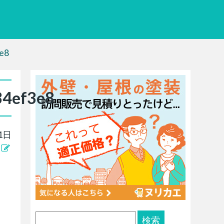
e8
34ef3e8
1日