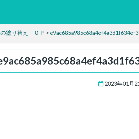
家の塗り替えＴＯＰ
>
e9ac685a985c68a4ef4a3d1f634ef3
e9ac685a985c68a4ef4a3d1f6
2023年01月2