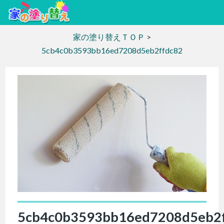
家の塗り替えＴＯＰ
>
5cb4c0b3593bb16ed7208d5eb2ffdc82
5cb4c0b3593bb16ed7208d5eb2