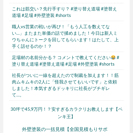
これは筋交い？先行手すり？ #塗り替え道場 #塗替え
道場 #足場 #外壁塗装 #shorts
職人vs営業の戦いが再び！「もう人工を数えてな
い…」またまた単価の話で揉めました！今日は新人ミ
ウちゃんにトークを回してもらいます！はたして、上
手く話せるのか！？
足場材の名前分かる？ コメントで教えてください
#
塗り替え道場 #塗替え道場 #足場 #外壁塗装 #shorts
社長がついに一線を超えたので制裁を加えます！！筋
肉ムキムキの2人に「怪我させてもいいです」と依頼
しました！本気すぎるドッキリに社長がブチギレ
て…。
30坪で45,9万円！？安すぎるカラクリお教えします【ペ
ンキ王】
外壁塗装の一括見積【全国見積もりサポ