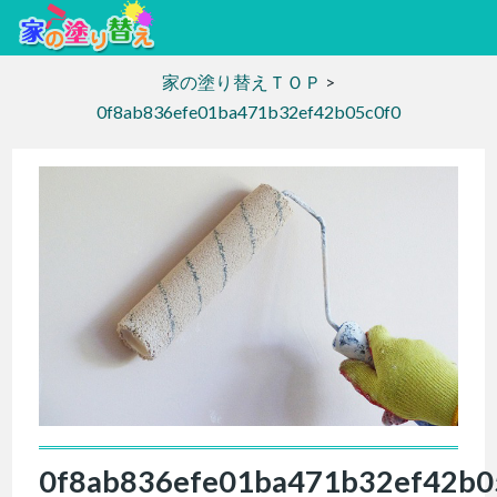
家の塗り替えＴＯＰ
>
0f8ab836efe01ba471b32ef42b05c0f0
0f8ab836efe01ba471b32ef42b0