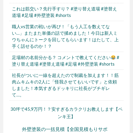
これは筋交い？先行手すり？ #塗り替え道場 #塗替え
道場 #足場 #外壁塗装 #shorts
職人vs営業の戦いが再び！「もう人工を数えてな
い…」またまた単価の話で揉めました！今日は新人ミ
ウちゃんにトークを回してもらいます！はたして、上
手く話せるのか！？
足場材の名前分かる？ コメントで教えてください
#
塗り替え道場 #塗替え道場 #足場 #外壁塗装 #shorts
社長がついに一線を超えたので制裁を加えます！！筋
肉ムキムキの2人に「怪我させてもいいです」と依頼
しました！本気すぎるドッキリに社長がブチギレ
て…。
30坪で45,9万円！？安すぎるカラクリお教えします【ペ
ンキ王】
外壁塗装の一括見積【全国見積もりサポ