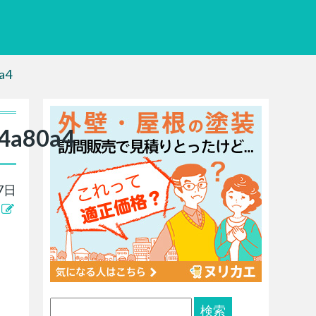
a4
94a80a4
7日