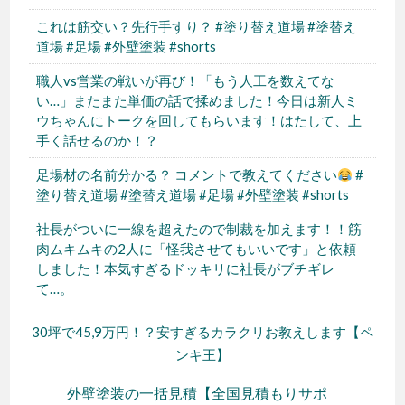
これは筋交い？先行手すり？ #塗り替え道場 #塗替え
道場 #足場 #外壁塗装 #shorts
職人vs営業の戦いが再び！「もう人工を数えてな
い…」またまた単価の話で揉めました！今日は新人ミ
ウちゃんにトークを回してもらいます！はたして、上
手く話せるのか！？
足場材の名前分かる？ コメントで教えてください
#
塗り替え道場 #塗替え道場 #足場 #外壁塗装 #shorts
社長がついに一線を超えたので制裁を加えます！！筋
肉ムキムキの2人に「怪我させてもいいです」と依頼
しました！本気すぎるドッキリに社長がブチギレ
て…。
30坪で45,9万円！？安すぎるカラクリお教えします【ペ
ンキ王】
外壁塗装の一括見積【全国見積もりサポ