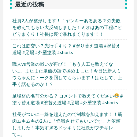
最近の投稿
社員2人が整形します！！ヤンキーあるある？の失敗
を教えてもらい大反省しました！ミオはあの工程にビ
ビりまくり！社長は裏で暴れまくります！！
これは筋交い？先行手すり？ #塗り替え道場 #塗替え
道場 #足場 #外壁塗装 #shorts
職人vs営業の戦いが再び！「もう人工を数えてな
い…」またまた単価の話で揉めました！今日は新人ミ
ウちゃんにトークを回してもらいます！はたして、上
手く話せるのか！？
足場材の名前分かる？ コメントで教えてください
#
塗り替え道場 #塗替え道場 #足場 #外壁塗装 #shorts
社長がついに一線を超えたので制裁を加えます！！筋
肉ムキムキの2人に「怪我させてもいいです」と依頼
しました！本気すぎるドッキリに社長がブチギレ
て…。