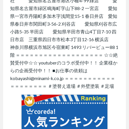
社 愛知県名古屋市港区小碓4-99 緑店 愛
知県名古屋市緑区鳴海町字山下88-2 一宮店 愛知
県一宮市丹陽町多加木字浅間堂15-1 春日井店 愛知
県春日井市関田町3-56-2 刈谷店 愛知県刈谷市広
小路5-35 半田店 愛知県半田市青山4丁目7-10 四
日市店 三重県四日市市松本3丁目12-16 横浜店
神奈川県横浜市旭区今宿東町 1493 リバービュー88 1
階 ＝＝＝＝＝＝＝＝＝＝＝＝＝＝＝＝＝＝＝ ☆☆絶
賛受付中☆☆ youtuberのコラボ受付中！！ 企業様か
らの企画受付中！！ ■お仕事の依頼は
kobayashi@minami-k.co.jp ＝＝＝＝＝＝＝＝＝＝＝
＝＝＝＝＝＝＝＝ ＃塗替え道場 ＃外壁塗装 ＃足場