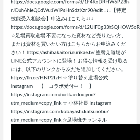
https://docs.google.com/forms/d/1F4RoDRHW6PZ8h-
rJDuhAhieQ0dWu1WIPsHnSdzXzr90/edit ↓↓↓【特定
技能受入相談会】申込みはこちら↓↓↓
https://docs.google.com/forms/d/12UlF0g33hSQHOW5o
☆足場買取道場 不要になった資材など売りたい方、
または資材を買いたい方はこちらからお申込みくだ
さい！ https://ashibakaitori.nurikae.tv/ 塗替え道場が
LINE公式アカウントに登場！ お得な情報を受け取る
には、以下のリンクから友だち追加してください。
https://lin.ee/HNP2IzH ☆ 塗り替え道場公式
Instagram 【 コラボ受付中！ 】
https://instagram.com/nurikaedoujyou?
utm_medium=copy_link ☆ 小林社長 Instagram
https://instagram.com/kobayashi.katsunobu?
utm_medium=copy_link ☆足場班チャンネル