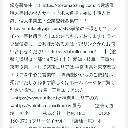
録を募集中！！ https://tosomatching.com/ ☆建設業
職人専用の求人サイト「求人道場」始動！職人登
録、個人事業主・企業登録募集中！！！
https://nurikaekyujin.com/ SNS事業の一環として、ラ
イバー事務所ラブリエの運営もしております！ ライ
ブ配信者に、ご興味がある方は下記リンクからお問
い合わせください！ https://labriller.online/ 【【塗
替え道場は全部で8店舗！】】 愛知・岐阜・三重の
東海３県、そして関東エリアは 神奈川県と東京都西
エリアを中心に営業中！ ※商圏外からのご依頼はお
受けいたしかねます詳しくはホームページをご覧く
ださい 愛知・岐阜・三重エリアの方
→https://www.nurikae.tv/ 神奈川エリアの方
→https://yokohama.nurikae.tv/ 屋号 塗替え道
場 社名 株式会社 七色 TEL: 0120-
168-373（フリーダイヤル） 《店舗一覧》 本