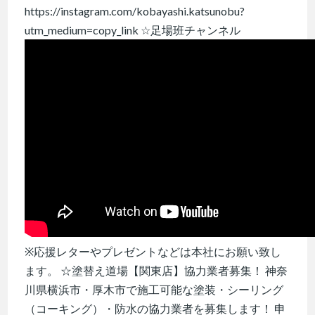
https://instagram.com/kobayashi.katsunobu?
utm_medium=copy_link ☆足場班チャンネル
※応援レターやプレゼントなどは本社にお願い致し
ます。 ☆塗替え道場【関東店】協力業者募集！ 神奈
川県横浜市・厚木市で施工可能な塗装・シーリング
（コーキング）・防水の協力業者を募集します！ 申