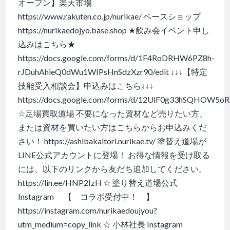
オープン】楽天市場
https://www.rakuten.co.jp/nurikae/ ベースショップ
https://nurikaedojyo.base.shop ★飲み会イベント申し
込みはこちら★
https://docs.google.com/forms/d/1F4RoDRHW6PZ8h-
rJDuhAhieQ0dWu1WIPsHnSdzXzr90/edit ↓↓↓【特定
技能受入相談会】申込みはこちら↓↓↓
https://docs.google.com/forms/d/12UlF0g33hSQHOW5o
☆足場買取道場 不要になった資材など売りたい方、
または資材を買いたい方はこちらからお申込みくだ
さい！ https://ashibakaitori.nurikae.tv/ 塗替え道場が
LINE公式アカウントに登場！ お得な情報を受け取る
には、以下のリンクから友だち追加してください。
https://lin.ee/HNP2IzH ☆ 塗り替え道場公式
Instagram 【 コラボ受付中！ 】
https://instagram.com/nurikaedoujyou?
utm_medium=copy_link ☆ 小林社長 Instagram