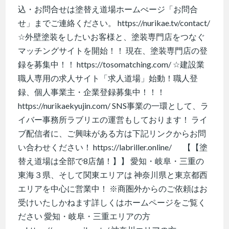
込・お問合せは塗替え道場ホームぺージ「お問合
せ」までご連絡ください。 https://nurikae.tv/contact/
☆外壁塗装をしたいお客様と、塗装専門店をつなぐ
マッチングサイトを開始！！ 現在、塗装専門店の登
録を募集中！！ https://tosomatching.com/ ☆建設業
職人専用の求人サイト「求人道場」始動！職人登
録、個人事業主・企業登録募集中！！！
https://nurikaekyujin.com/ SNS事業の一環として、ラ
イバー事務所ラブリエの運営もしております！ ライ
ブ配信者に、ご興味がある方は下記リンクからお問
い合わせください！ https://labriller.online/ 【【塗
替え道場は全部で8店舗！】】 愛知・岐阜・三重の
東海３県、そして関東エリアは 神奈川県と東京都西
エリアを中心に営業中！ ※商圏外からのご依頼はお
受けいたしかねます詳しくはホームページをご覧く
ださい 愛知・岐阜・三重エリアの方