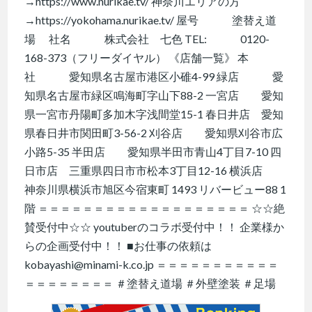
→https://www.nurikae.tv/ 神奈川エリアの方
→https://yokohama.nurikae.tv/ 屋号 塗替え道
場 社名 株式会社 七色 TEL: 0120-
168-373（フリーダイヤル） 《店舗一覧》 本
社 愛知県名古屋市港区小碓4-99 緑店 愛
知県名古屋市緑区鳴海町字山下88-2 一宮店 愛知
県一宮市丹陽町多加木字浅間堂15-1 春日井店 愛知
県春日井市関田町3-56-2 刈谷店 愛知県刈谷市広
小路5-35 半田店 愛知県半田市青山4丁目7-10 四
日市店 三重県四日市市松本3丁目12-16 横浜店
神奈川県横浜市旭区今宿東町 1493 リバービュー88 1
階 ＝＝＝＝＝＝＝＝＝＝＝＝＝＝＝＝＝＝＝ ☆☆絶
賛受付中☆☆ youtuberのコラボ受付中！！ 企業様か
らの企画受付中！！ ■お仕事の依頼は
kobayashi@minami-k.co.jp ＝＝＝＝＝＝＝＝＝＝＝
＝＝＝＝＝＝＝＝ ＃塗替え道場 ＃外壁塗装 ＃足場