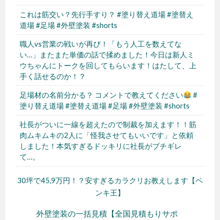
これは筋交い？先行手すり？ #塗り替え道場 #塗替え
道場 #足場 #外壁塗装 #shorts
職人vs営業の戦いが再び！「もう人工を数えてな
い…」またまた単価の話で揉めました！今日は新人ミ
ウちゃんにトークを回してもらいます！はたして、上
手く話せるのか！？
足場材の名前分かる？ コメントで教えてください
#
塗り替え道場 #塗替え道場 #足場 #外壁塗装 #shorts
社長がついに一線を超えたので制裁を加えます！！筋
肉ムキムキの2人に「怪我させてもいいです」と依頼
しました！本気すぎるドッキリに社長がブチギレ
て…。
30坪で45,9万円！？安すぎるカラクリお教えします【ペ
ンキ王】
外壁塗装の一括見積【全国見積もりサポ