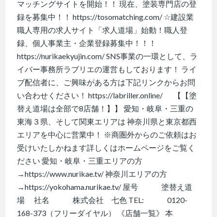
マッチングサイトを開始！！ 現在、塗装専門店の登
録を募集中！！ https://tosomatching.com/ ☆建設業
職人専用の求人サイト「求人道場」始動！職人登
録、個人事業主・企業登録募集中！！！
https://nurikaekyujin.com/ SNS事業の一環として、ラ
イバー事務所ラブリエの運営もしております！ ライ
ブ配信者に、ご興味がある方は下記リンクからお問
い合わせください！ https://labriller.online/ 【【塗
替え道場は全部で8店舗！】】 愛知・岐阜・三重の
東海３県、そして関東エリアは 神奈川県と東京都西
エリアを中心に営業中！ ※商圏外からのご依頼はお
受けいたしかねます詳しくはホームページをご覧く
ださい 愛知・岐阜・三重エリアの方
→https://www.nurikae.tv/ 神奈川エリアの方
→https://yokohama.nurikae.tv/ 屋号 塗替え道
場 社名 株式会社 七色 TEL: 0120-
168-373（フリーダイヤル） 《店舗一覧》 本