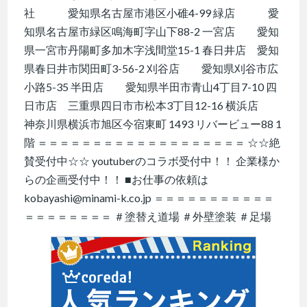
社 愛知県名古屋市港区小碓4-99 緑店 愛
知県名古屋市緑区鳴海町字山下88-2 一宮店 愛知
県一宮市丹陽町多加木字浅間堂15-1 春日井店 愛知
県春日井市関田町3-56-2 刈谷店 愛知県刈谷市広
小路5-35 半田店 愛知県半田市青山4丁目7-10 四
日市店 三重県四日市市松本3丁目12-16 横浜店
神奈川県横浜市旭区今宿東町 1493 リバービュー88 1
階 ＝＝＝＝＝＝＝＝＝＝＝＝＝＝＝＝＝＝＝ ☆☆絶
賛受付中☆☆ youtuberのコラボ受付中！！ 企業様か
らの企画受付中！！ ■お仕事の依頼は
kobayashi@minami-k.co.jp ＝＝＝＝＝＝＝＝＝＝＝
＝＝＝＝＝＝＝＝ ＃塗替え道場 ＃外壁塗装 ＃足場