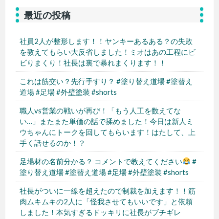
最近の投稿
社員2人が整形します！！ヤンキーあるある？の失敗
を教えてもらい大反省しました！ミオはあの工程にビ
ビりまくり！社長は裏で暴れまくります！！
これは筋交い？先行手すり？ #塗り替え道場 #塗替え
道場 #足場 #外壁塗装 #shorts
職人vs営業の戦いが再び！「もう人工を数えてな
い…」またまた単価の話で揉めました！今日は新人ミ
ウちゃんにトークを回してもらいます！はたして、上
手く話せるのか！？
足場材の名前分かる？ コメントで教えてください
#
塗り替え道場 #塗替え道場 #足場 #外壁塗装 #shorts
社長がついに一線を超えたので制裁を加えます！！筋
肉ムキムキの2人に「怪我させてもいいです」と依頼
しました！本気すぎるドッキリに社長がブチギレ