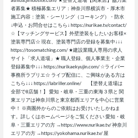
者募集★ 積極募集エリア：神奈川県横浜市・厚木市
施工内容：塗装・シーリング（コーキング）・防水
↓申込・お問合せはこちら↓ https://nurikae.tv/contact/
☆【マッチングサービス】外壁塗装をしたいお客様×
塗装専門店☆ 現在、塗装専門店の登録を募集中↓↓↓
https://tosomatching.com/ ★建設業職人専用の求人
サイト「求人道場」★ 職人登録、個人事業主・企業
登録募集中↓↓↓ https://nurikaekyujin.com/ ☆ライバー
事務所ラブリエ☆ ライブ配信に、ご興味がある方は
こちら↓↓↓ https://labriller.online/ 【塗替え道場は
全部で8店舗！】 愛知・岐阜・三重の東海３県と 関
東エリアは神奈川県と東京都西エリアを中心に営業
中！ ※商圏外からのご依頼はお受けいたしかねま
す。詳しくはホームページをご覧ください 愛知・岐
阜・三重エリアの方 →https://www.nurikae.tv/ 神奈川
エリアの方 →https://yokohama.nurikae.tv/ 屋