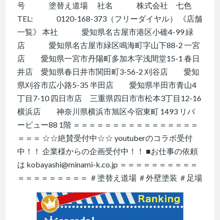
号 塗替え道場 社名 株式会社 七色
TEL: 0120-168-373（フリーダイヤル） 《店舗
一覧》 本社 愛知県名古屋市港区小碓4-99 緑
店 愛知県名古屋市緑区鳴海町字山下88-2 一宮
店 愛知県一宮市丹陽町多加木字浅間堂15-1 春日
井店 愛知県春日井市関田町3-56-2 刈谷店 愛知
県刈谷市広小路5-35 半田店 愛知県半田市青山4
丁目7-10 四日市店 三重県四日市市松本3丁目12-16
横浜店 神奈川県横浜市旭区今宿東町 1493 リバ
ービュー88 1階 ＝＝＝＝＝＝＝＝＝＝＝＝＝＝＝＝
＝＝＝ ☆☆絶賛受付中☆☆ youtuberのコラボ受付
中！！ 企業様からの企画受付中！！ ■お仕事の依頼
は kobayashi@minami-k.co.jp ＝＝＝＝＝＝＝＝＝＝
＝＝＝＝＝＝＝＝＝ ＃塗替え道場 ＃外壁塗装 ＃足場