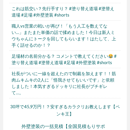
これは筋交い？先行手すり？ #塗り替え道場 #塗替え
道場 #足場 #外壁塗装 #shorts
職人vs営業の戦いが再び！「もう人工を数えてな
い…」またまた単価の話で揉めました！今日は新人ミ
ウちゃんにトークを回してもらいます！はたして、上
手く話せるのか！？
足場材の名前分かる？ コメントで教えてください
#
塗り替え道場 #塗替え道場 #足場 #外壁塗装 #shorts
社長がついに一線を超えたので制裁を加えます！！筋
肉ムキムキの2人に「怪我させてもいいです」と依頼
しました！本気すぎるドッキリに社長がブチギレ
て…。
30坪で45,9万円！？安すぎるカラクリお教えします【ペ
ンキ王】
外壁塗装の一括見積【全国見積もりサポ