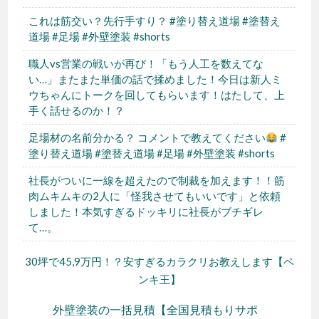
これは筋交い？先行手すり？ #塗り替え道場 #塗替え
道場 #足場 #外壁塗装 #shorts
職人vs営業の戦いが再び！「もう人工を数えてな
い…」またまた単価の話で揉めました！今日は新人ミ
ウちゃんにトークを回してもらいます！はたして、上
手く話せるのか！？
足場材の名前分かる？ コメントで教えてください
#
塗り替え道場 #塗替え道場 #足場 #外壁塗装 #shorts
社長がついに一線を超えたので制裁を加えます！！筋
肉ムキムキの2人に「怪我させてもいいです」と依頼
しました！本気すぎるドッキリに社長がブチギレ
て…。
30坪で45,9万円！？安すぎるカラクリお教えします【ペ
ンキ王】
外壁塗装の一括見積【全国見積もりサポ